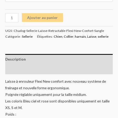
Ajouter au panier
UGS :
Chadog-Sellerie-Laisse-Retractable-Flexi-New-Confort-Sangle
Catégorie :
Sellerie
Étiquettes :
Chien
,
Collier
,
harnais
,
Laisse
,
sellerie
Description
Informations complémentaires
Laisse à enrouleur Flexi New comfort avec nouveau système de
freinage et nouvelle forme ergonomique.
Poignée réglable uniquement pour la taille médium.
Les coloris Bleu ciel et rose sont disponibles uniquement en taille
XS, S et M.
Poids :