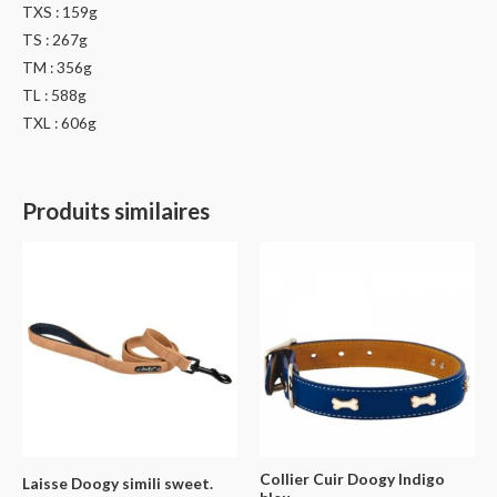
TXS : 159g
TS : 267g
TM : 356g
TL : 588g
TXL : 606g
Produits similaires
Collier Cuir Doogy Indigo
Laisse Doogy simili sweet.