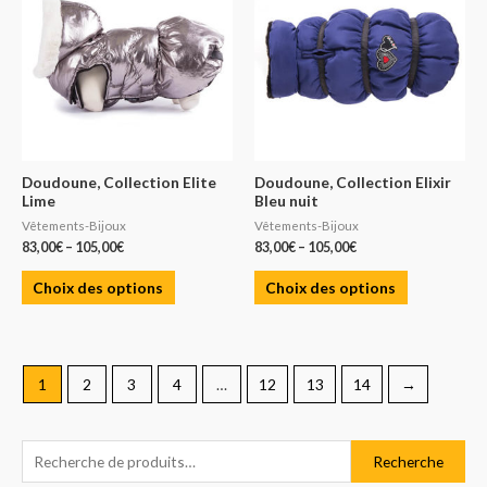
Doudoune, Collection Elite
Doudoune, Collection Elixir
Lime
Bleu nuit
Vêtements-Bijoux
Vêtements-Bijoux
83,00
€
–
105,00
€
83,00
€
–
105,00
€
Choix des options
Choix des options
1
2
3
4
…
12
13
14
→
R
P
P
Recherche
e
r
r