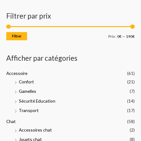
c
i
i
Filtrer par prix
h
x
x
e
m
m
r
i
a
Filtrer
Prix :
0€
—
190€
c
n
x
h
Afficher par catégories
e
p
Accessoire
(61)
o
Confort
(21)
u
Gamelles
(7)
r
Sécurité Education
(14)
:
Transport
(17)
Chat
(58)
Accessoires chat
(2)
Jouets chat
(8)