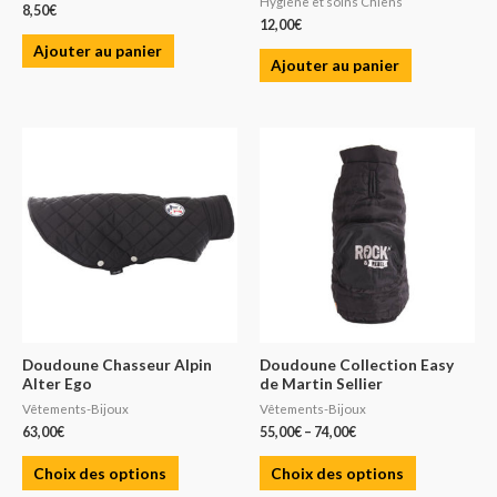
Hygiène et soins Chiens
8,50
€
12,00
€
Ajouter au panier
Ajouter au panier
Doudoune Chasseur Alpin
Doudoune Collection Easy
Alter Ego
de Martin Sellier
Vêtements-Bijoux
Vêtements-Bijoux
63,00
€
55,00
€
–
74,00
€
Choix des options
Choix des options