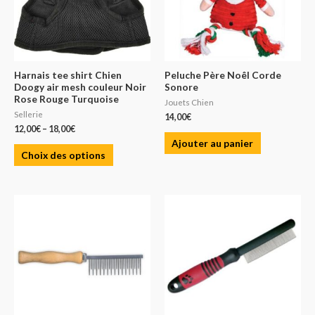
Harnais tee shirt Chien
Peluche Père Noêl Corde
Doogy air mesh couleur Noir
Sonore
Rose Rouge Turquoise
Jouets Chien
Sellerie
14,00
€
12,00
€
–
18,00
€
Ajouter au panier
Choix des options