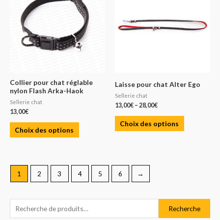
Collier pour chat réglable
Laisse pour chat Alter Ego
nylon Flash Arka-Haok
Sellerie chat
Sellerie chat
13,00
€
–
28,00
€
13,00
€
Choix des options
Choix des options
1
2
3
4
5
6
→
R
P
P
Recherche
e
r
r