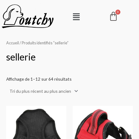
Aller
Pani
Menu
au
contenu
Accueil
/ Produits identifiés “sellerie”
sellerie
Affichage de 1–12 sur 64 résultats