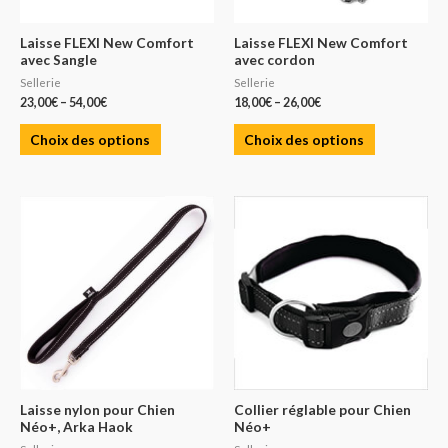
Laisse FLEXI New Comfort
Laisse FLEXI New Comfort
avec Sangle
avec cordon
Sellerie
Sellerie
23,00
€
–
54,00
€
18,00
€
–
26,00
€
Choix des options
Choix des options
Laisse nylon pour Chien
Collier réglable pour Chien
Néo+, Arka Haok
Néo+