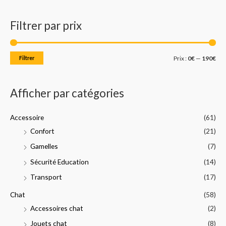
c
i
i
Filtrer par prix
h
x
x
e
m
m
r
i
a
Filtrer
Prix :
0€
—
190€
c
n
x
h
Afficher par catégories
e
p
Accessoire
(61)
o
Confort
(21)
u
Gamelles
(7)
r
Sécurité Education
(14)
:
Transport
(17)
Chat
(58)
Accessoires chat
(2)
Jouets chat
(8)