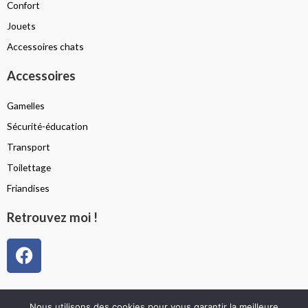
Confort
Jouets
Accessoires chats
Accessoires
Gamelles
Sécurité-éducation
Transport
Toilettage
Friandises
Retrouvez moi !
F
a
c
e
Politique de confidentialité
Nous utilisons des cookies pour vous garantir la meilleure