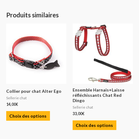
Produits similaires
Ensemble Harnais+Laisse
Collier pour chat Alter Ego
réfléchissants Chat Red
Sellerie chat
Dingo
14,00
€
Sellerie chat
33,00
€
Choix des options
Choix des options