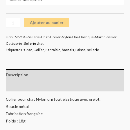
Ajouter au panier
UGS :
VIVOG-Sellerie-Chat-Collier-Nylon-Uni-Elastique-Martin-Sellier
Catégorie :
Sellerie chat
Étiquettes :
Chat
,
Collier
,
Fantaisie
,
harnais
,
Laisse
,
sellerie
Description
Informations complémentaires
Collier pour chat Nylon uni tout élastique avec grelot.
Boucle métal
Fabrication française
Poids : 18g