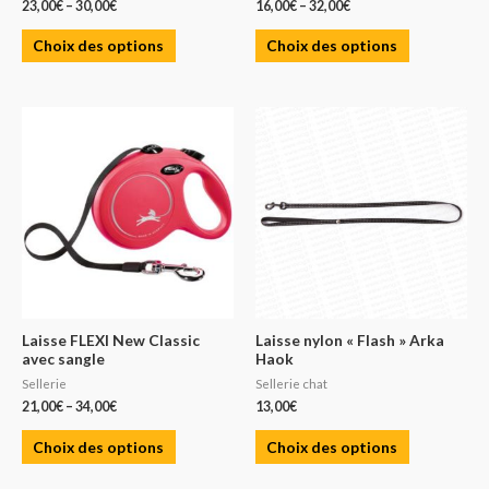
23,00
€
–
30,00
€
16,00
€
–
32,00
€
Choix des options
Choix des options
Laisse FLEXI New Classic
Laisse nylon « Flash » Arka
avec sangle
Haok
Sellerie
Sellerie chat
21,00
€
–
34,00
€
13,00
€
Choix des options
Choix des options