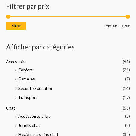
Filtrer par prix
h
x
x
e
m
m
r
i
a
Filtrer
Prix :
0€
—
190€
c
n
x
h
Afficher par catégories
e
p
Accessoire
(61)
o
Confort
(21)
u
Gamelles
(7)
r
Sécurité Education
(14)
:
Transport
(17)
Chat
(58)
Accessoires chat
(2)
Jouets chat
(8)
Hygiène et soins chat
(35)