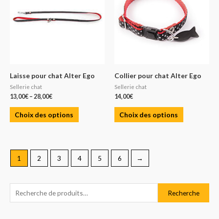
Laisse pour chat Alter Ego
Collier pour chat Alter Ego
Sellerie chat
Sellerie chat
13,00
€
–
28,00
€
14,00
€
Choix des options
Choix des options
1
2
3
4
5
6
→
R
P
P
Recherche
e
r
r
c
i
i