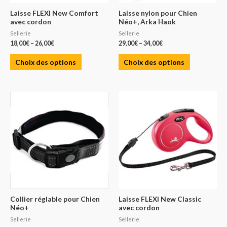
Laisse FLEXI New Comfort
Laisse nylon pour Chien
avec cordon
Néo+, Arka Haok
Sellerie
Sellerie
18,00
€
–
26,00
€
29,00
€
–
34,00
€
Choix des options
Choix des options
Collier réglable pour Chien
Laisse FLEXI New Classic
Néo+
avec cordon
Sellerie
Sellerie