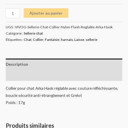
Ajouter au panier
UGS :
VIVOG-Sellerie-Chat-Collier-Nylon-Flash-Reglable-Arka-Haok
Catégorie :
Sellerie chat
Étiquettes :
Chat
,
Collier
,
Fantaisie
,
harnais
,
Laisse
,
sellerie
Description
Informations complémentaires
Collier pour chat Arka Haok réglable avec couture réfléchissante,
boucle sécurité anti-étranglement et Grelot
Poids : 17g
Produits similaires