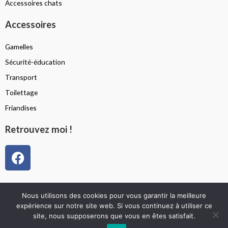
Accessoires chats
Accessoires
Gamelles
Sécurité-éducation
Transport
Toilettage
Friandises
Retrouvez moi !
F
a
c
e
Politique de confidentialité
Nous utilisons des cookies pour vous garantir la meilleure
b
Mentions légales
expérience sur notre site web. Si vous continuez à utiliser ce
o
site, nous supposerons que vous en êtes satisfait.
Conditions générales de vente
o