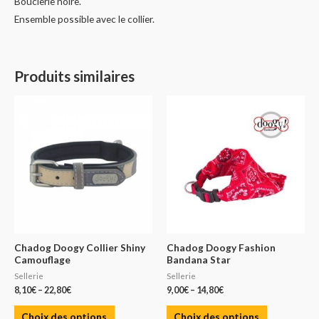
Bouclerie noire.
Ensemble possible avec le collier.
Produits similaires
Chadog Doogy Collier Shiny
Chadog Doogy Fashion
Camouflage
Bandana Star
Sellerie
Sellerie
8,10
€
–
22,80
€
9,00
€
–
14,80
€
Choix des options
Choix des options