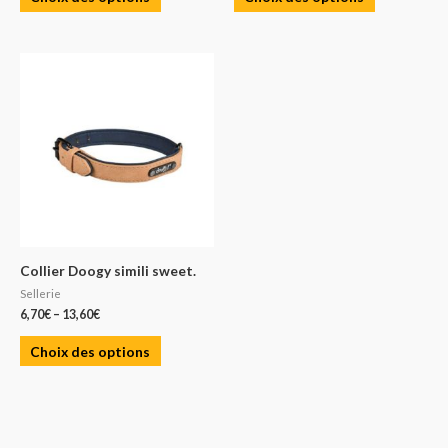
Collier Doogy simili sweet.
Sellerie
6,70
€
–
13,60
€
Choix des options