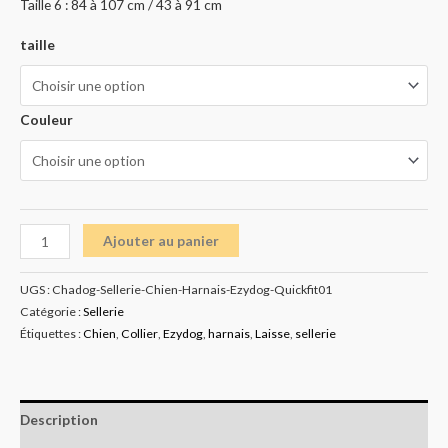
Taille 6 : 84 à 107 cm / 43 à 91 cm
taille
Couleur
Ajouter au panier
UGS :
Chadog-Sellerie-Chien-Harnais-Ezydog-Quickfit01
Catégorie :
Sellerie
Étiquettes :
Chien
,
Collier
,
Ezydog
,
harnais
,
Laisse
,
sellerie
Description