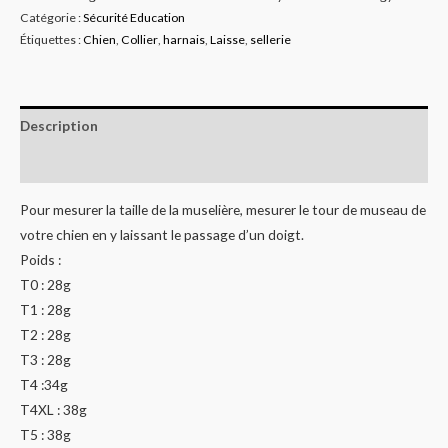
Catégorie :
Sécurité Education
Étiquettes :
Chien
,
Collier
,
harnais
,
Laisse
,
sellerie
Description
Informations complémentaires
Pour mesurer la taille de la muselière, mesurer le tour de museau de
votre chien en y laissant le passage d’un doigt.
Poids :
T0 : 28g
T1 : 28g
T2 : 28g
T3 : 28g
T4 :34g
T4XL : 38g
T5 : 38g