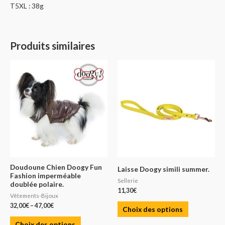
T5XL : 38g
Produits similaires
Doudoune Chien Doogy Fun
Laisse Doogy simili summer.
Fashion imperméable
Sellerie
doublée polaire.
11,30
€
Vêtements-Bijoux
32,00
€
–
47,00
€
Choix des options
Choix des options