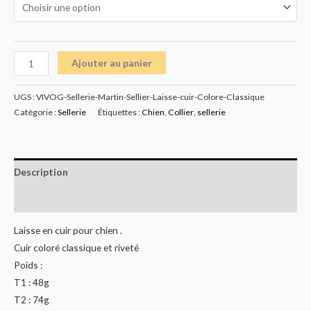
Ajouter au panier
UGS :
VIVOG-Sellerie-Martin-Sellier-Laisse-cuir-Colore-Classique
Catégorie :
Sellerie
Étiquettes :
Chien
,
Collier
,
sellerie
Description
Informations complémentaires
Laisse en cuir pour chien .
Cuir coloré classique et riveté
Poids :
T1 : 48g
T2 : 74g