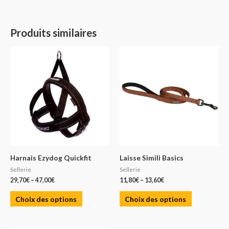
Produits similaires
Harnais Ezydog Quickfit
Laisse Simili Basics
Sellerie
Sellerie
29,70
€
–
47,00
€
11,80
€
–
13,60
€
Choix des options
Choix des options