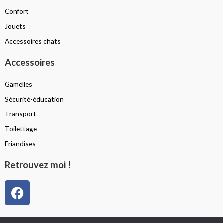
Confort
Jouets
Accessoires chats
Accessoires
Gamelles
Sécurité-éducation
Transport
Toilettage
Friandises
Retrouvez moi !
F
a
c
Politique de confidentialité