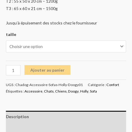
T2 : 55 x 50 x 20 cm – 1200g
T3 : 65 x 60 x 21 cm – 1500g
Jusqu’à épuisement des stocks chez le fournisseur
taille
Ajouter au panier
UGS :
Chadog-Accessoire-Sofas-Holly-Doogy01
Catégorie :
Confort
Étiquettes :
Accessoire
,
Chats
,
Chiens
,
Doogy
,
Holly
,
Sofa
Description
Informations complémentaires