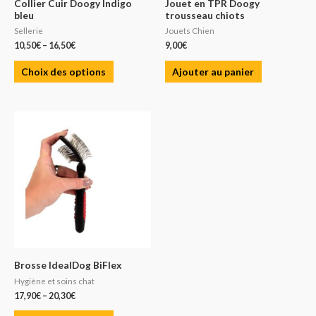
Collier Cuir Doogy Indigo
Jouet en TPR Doogy
bleu
trousseau chiots
Sellerie
Jouets Chien
10,50
€
–
16,50
€
9,00
€
Choix des options
Ajouter au panier
Brosse IdealDog BiFlex
Hygiène et soins chat
17,90
€
–
20,30
€