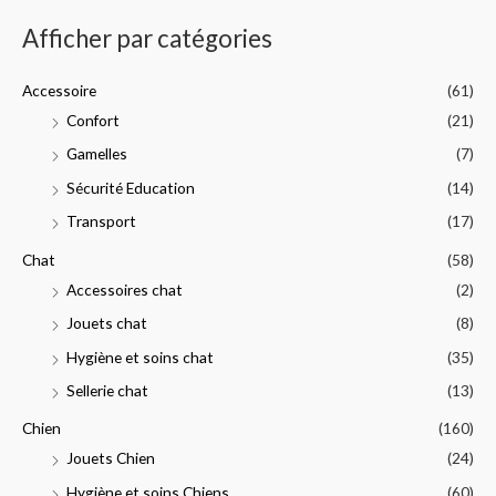
h
Afficher par catégories
e
p
Accessoire
(61)
o
Confort
(21)
u
Gamelles
(7)
r
Sécurité Education
(14)
:
Transport
(17)
Chat
(58)
Accessoires chat
(2)
Jouets chat
(8)
Hygiène et soins chat
(35)
Sellerie chat
(13)
Chien
(160)
Jouets Chien
(24)
Hygiène et soins Chiens
(60)