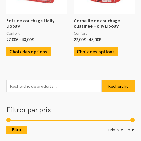
Sofa de couchage Holly
Corbeille de couchage
Doogy
ouatinée Holly Doogy
Confort
Confort
27,00
€
–
43,00
€
27,00
€
–
43,00
€
Choix des options
Choix des options
R
P
P
Recherche
e
r
r
c
i
i
Filtrer par prix
h
x
x
e
m
m
r
i
a
Filtrer
Prix :
20€
—
50€
c
n
x