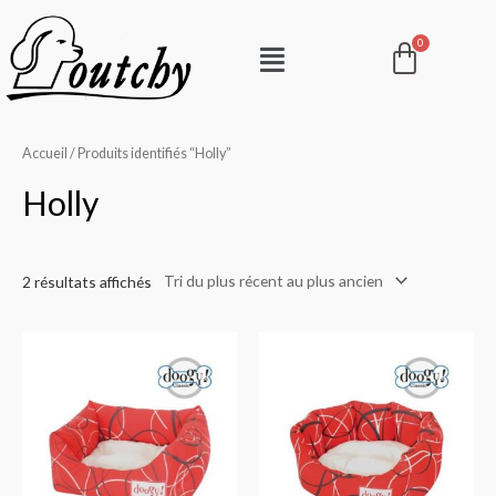
Aller
Pani
Menu
au
contenu
Accueil
/ Produits identifiés “Holly”
Holly
2 résultats affichés