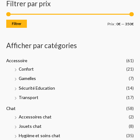
Filtrer par prix
h
x
x
e
m
m
r
i
a
Filtrer
Prix :
0€
—
350€
c
n
x
h
Afficher par catégories
e
p
Accessoire
(61)
o
Confort
(21)
u
Gamelles
(7)
r
Sécurité Education
(14)
:
Transport
(17)
Chat
(58)
Accessoires chat
(2)
Jouets chat
(8)
Hygiène et soins chat
(35)