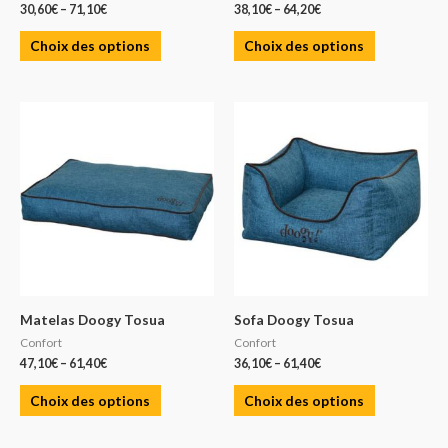
30,60
€
–
71,10
€
38,10
€
–
64,20
€
Choix des options
Choix des options
Matelas Doogy Tosua
Sofa Doogy Tosua
Confort
Confort
47,10
€
–
61,40
€
36,10
€
–
61,40
€
Choix des options
Choix des options