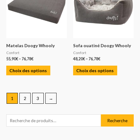
Matelas Doogy Whooly
Sofa ouatiné Doogy Whooly
Confort
Confort
55,90
€
–
76,78
€
48,20
€
–
76,78
€
Choix des options
Choix des options
1
2
3
→
R
P
P
Recherche
e
r
r
c
i
i