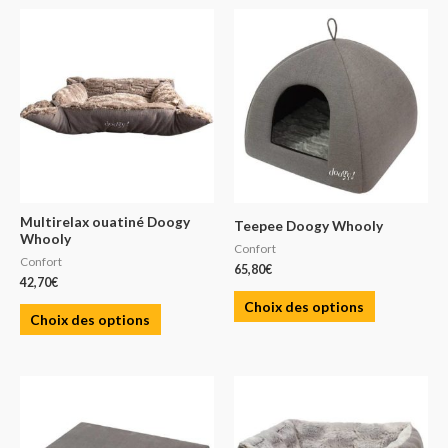
Multirelax ouatiné Doogy
Teepee Doogy Whooly
Whooly
Confort
Confort
65,80
€
42,70
€
Choix des options
Choix des options