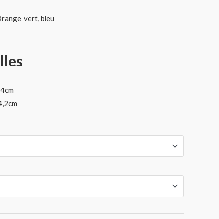
Orange, vert, bleu
lles
3,4cm
 4,2cm