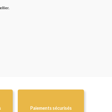
llier.
s
Paiements sécurisés