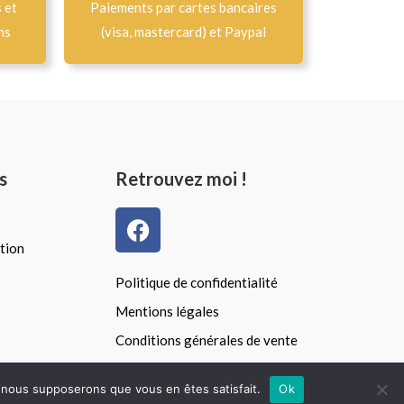
s et
Paiements par cartes bancaires
ns
(visa, mastercard) et Paypal
s
Retrouvez moi !
F
a
tion
c
e
Politique de confidentialité
b
Mentions légales
o
Conditions générales de vente
o
k
e, nous supposerons que vous en êtes satisfait.
Ok