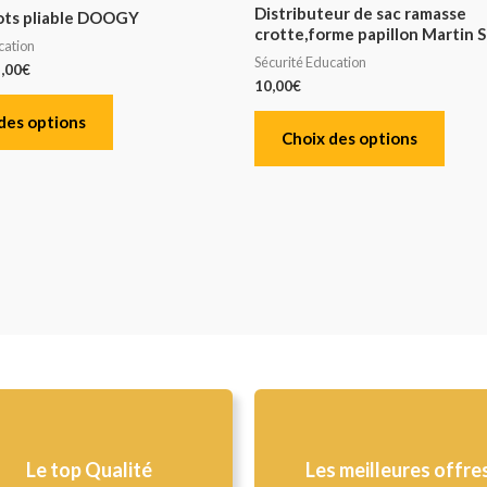
Distributeur de sac ramasse
iots pliable DOOGY
crotte,forme papillon Martin Se
cation
Sécurité Education
,00
€
10,00
€
des options
Choix des options
Le top Qualité​
Les meilleures offre