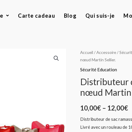
ue
Carte cadeau
Blog
Qui suis-je
Mo
quantité
Accueil
/
Accessoire
/
Sécuri
nœud Martin Sellier.
de
Distributeur
Sécurité Education
de
Distributeur 
sac
nœud Martin S
ramasse
crotte,
10,00
€
–
12,00
€
forme
nœud
Distributeur de sac ramas
Martin
Livré avec un rouleau de 1
Sellier.