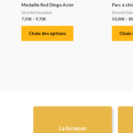
Medaille Red Dingo Acier
Parc à ch
Sécurité Education
Sécurité Edu
7,30
€
–
9,70
€
50,00
€
–
85
Choix des options
Choix 
La livraison