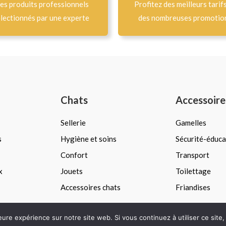
es produits professionnels
Profitez des meilleurs tarif
lectionnés par une experte
des nombreuses promotio
Chats
Accessoire
Sellerie
Gamelles
s
Hygiène et soins
Sécurité-éduca
Confort
Transport
x
Jouets
Toilettage
Accessoires chats
Friandises
leure expérience sur notre site web. Si vous continuez à utiliser ce sit