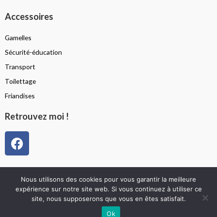
Accessoires
Gamelles
Sécurité-éducation
Transport
Toilettage
Friandises
Retrouvez moi !
F
a
c
e
Politique de confidentialité
Nous utilisons des cookies pour vous garantir la meilleure
b
Mentions légales
expérience sur notre site web. Si vous continuez à utiliser ce
o
site, nous supposerons que vous en êtes satisfait.
Conditions générales de vente
o
Ok