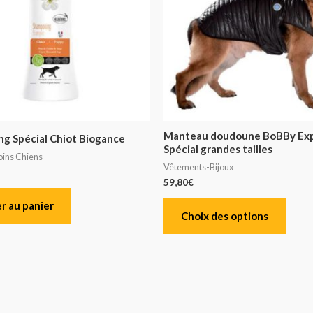
Manteau doudoune BoBBy Exp
g Spécial Chiot Biogance
Spécial grandes tailles
oins Chiens
Vêtements-Bijoux
59,80
€
r au panier
Choix des options