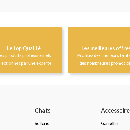
Le top Qualité​
Les meilleures offre
es produits professionnels
Profitez des meilleurs tarif
lectionnés par une experte
des nombreuses promotio
Chats
Accessoire
Sellerie
Gamelles