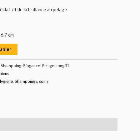
éclat, et de la brillance au pelage
36.7 cm
panier
-Shampoing-Biogance-Pelage-Long01
hiens
ygiène
,
Shampoings
,
soins