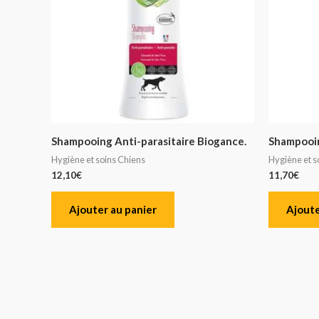
Shampooing Anti-parasitaire Biogance.
Shampooin
Hygiène et soins Chiens
Hygiène et s
12,10
€
11,70
€
Ajouter au panier
Ajoute