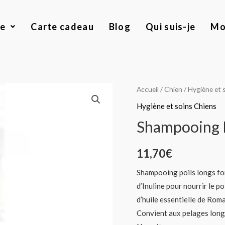
ue
Carte cadeau
Blog
Qui suis-je
Mo
quantité
Accueil
/
Chien
/
Hygiène et 
de
Hygiène et soins Chiens
Shampooing
Shampooing 
Pelage
Long
11,70
€
Biogance
Shampooing poils longs for
d’Inuline pour nourrir le poi
d’huile essentielle de Roma
Convient aux pelages long