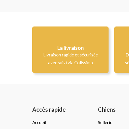
La livraison
Livraison rapide et sécurisée
D
avec suivi via Colissimo
sé
Accès rapide
Chiens
Accueil
Sellerie