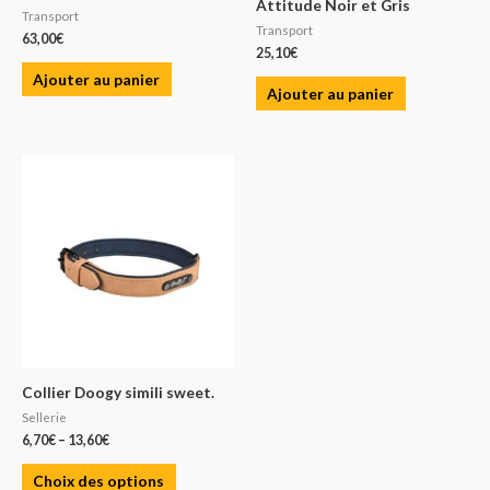
Attitude Noir et Gris
Transport
Transport
63,00
€
25,10
€
Ajouter au panier
Ajouter au panier
Collier Doogy simili sweet.
Sellerie
6,70
€
–
13,60
€
Choix des options