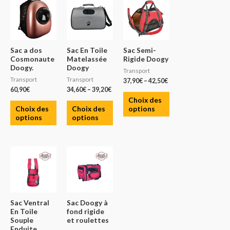
Sac a dos
Sac En Toile
Sac Semi-
Cosmonaute
Matelassée
Rigide Doogy
Doogy.
Doogy
Transport
Transport
Transport
37,90
€
–
42,50
€
60,90
€
34,60
€
–
39,20
€
Choix des
Choix des
Choix des
options
options
options
Sac Ventral
Sac Doogy à
En Toile
fond rigide
Souple
et roulettes
Enduite