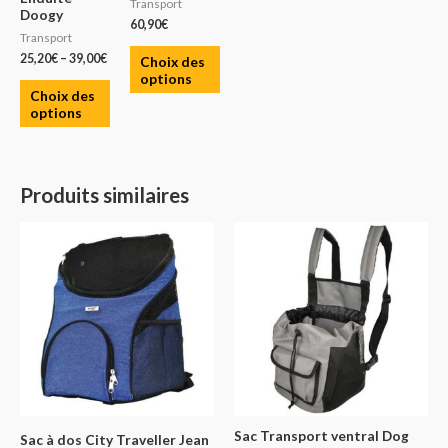
Transport
Doogy
60,90
€
Transport
25,20
€
–
39,00
€
Choix des
options
Choix des
options
Produits similaires
Sac Transport ventral Dog
Sac à dos City Traveller Jean