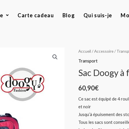
ue
Carte cadeau
Blog
Qui suis-je
Mo
quantité
Accueil
/
Accessoire
/
Transp
de
Transport
Sac
Sac Doogy à f
Doogy
à
60,90
€
fond
rigide
Ce sac est équipé de 4 roul
et
et noir
roulettes
Jusqu’à épuisement des sto
Tous les sacs sont conseil