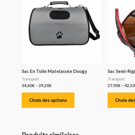
Sac En Toile Matelassée Doogy
Sac Semi-Rig
Transport
Transport
34,60
€
–
39,20
€
37,90
€
–
42,50
Choix des options
Choix des
Produits similaires