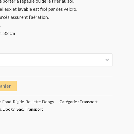
porter à l’épaule ou de le tirer au sol.
elleux et lavable est fixé par des velcro.
orcés assurent l’aération.
.
h. 33 cm
panier
c-Fond-Rigide-Roulette-Doogy
Catégorie :
Transport
s
,
Doogy
,
Sac
,
Transport