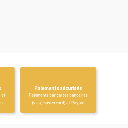
s
Paiements sécurisés
s et
Paiements par cartes bancaires
ns
(visa, mastercard) et Paypal