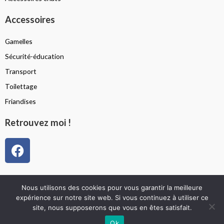
Accessoires
Gamelles
Sécurité-éducation
Transport
Toilettage
Friandises
Retrouvez moi !
F
a
c
e
Politique de confidentialité
Nous utilisons des cookies pour vous garantir la meilleure
b
Mentions légales
expérience sur notre site web. Si vous continuez à utiliser ce
o
site, nous supposerons que vous en êtes satisfait.
Conditions générales de vente
o
Ok