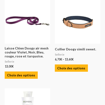
Laisse Chien Doogy air mesh
Collier Doogy simili sweet.
couleur Violet, Noir, Bleu,
Sellerie
rouge, rose et turquoise.
6,70
€
–
13,60
€
Sellerie
13,00
€
Choix des options
Choix des options