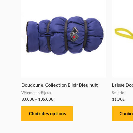
Doudoune, Collection Elixir Bleu nuit
Laisse Doo
Vêtements-Bijoux
Sellerie
83,00
€
–
105,00
€
11,30
€
Choix des options
Choix 