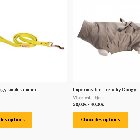
gy simili summer.
Imperméable Trenchy Doogy
Vêtements-Bijoux
30,00
€
–
40,00
€
des options
Choix des options