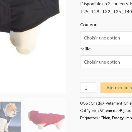
Disponible en 3 couleurs, N
T25 , T28 , T32 , T36 , T40
Couleur
taille
Ajouter au 
UGS :
Chadog-Vetement-Chie
Catégorie :
Vêtements-Bijoux
Étiquettes :
Chien
,
Doogy
,
imp