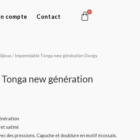
Panier
n compte
Contact
Bijoux
/ Imperméable Tonga new génération Doogy
 Tonga new génération
énération
et satiné
ec des pressions. Capuche et doublure en motif écossais.