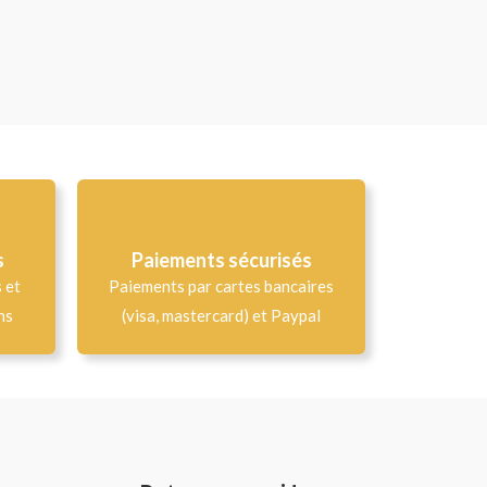
s
Paiements sécurisés
s et
Paiements par cartes bancaires
ns
(visa, mastercard) et Paypal