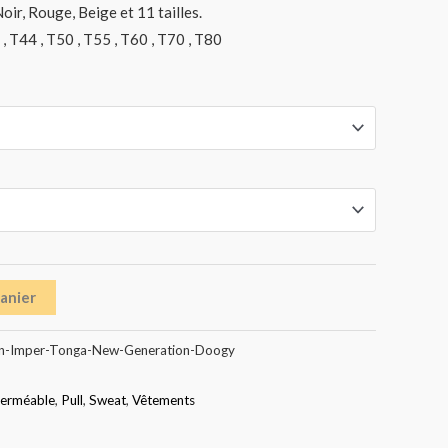
oir, Rouge, Beige et 11 tailles.
 , T44 , T50 , T55 , T60 , T70 , T80
panier
n-Imper-Tonga-New-Generation-Doogy
erméable
,
Pull
,
Sweat
,
Vêtements