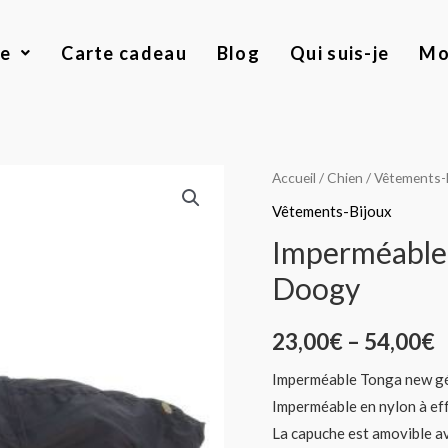
ue
Carte cadeau
Blog
Qui suis-je
Mo
quantité
Accueil
/
Chien
/
Vêtements-
de
Vêtements-Bijoux
Imperméable
Imperméable
Tonga
Doogy
new
génération
23,00
€
–
54,00
€
Doogy
Imperméable Tonga new g
Imperméable en nylon à eff
La capuche est amovible av