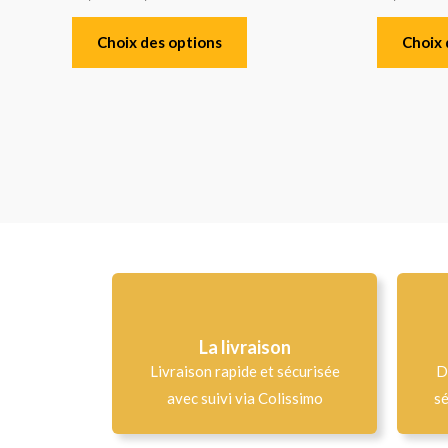
Choix des options
Choix 
La livraison
Livraison rapide et sécurisée
D
avec suivi via Colissimo
sé