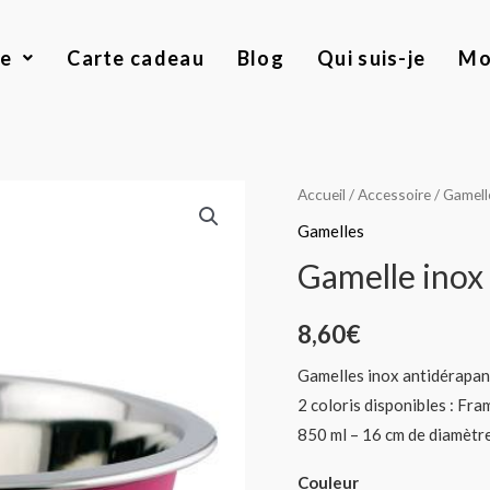
ue
Carte cadeau
Blog
Qui suis-je
Mo
quantité
Accueil
/
Accessoire
/
Gamell
de
Gamelles
Gamelle
Gamelle inox
inox
revêtement
8,60
€
silicone
Gamelles inox antidérapant
2 coloris disponibles : Fra
850 ml – 16 cm de diamètre
Couleur