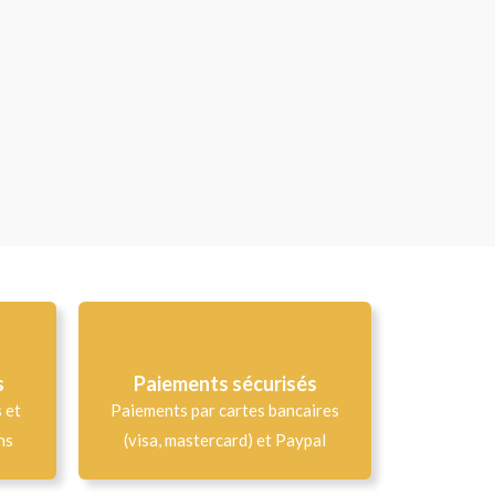
s
Paiements sécurisés
s et
Paiements par cartes bancaires
ns
(visa, mastercard) et Paypal