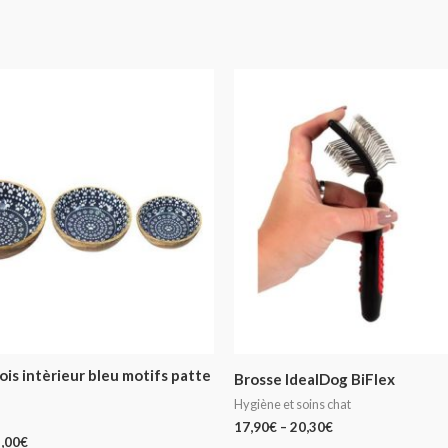
is intèrieur bleu motifs patte
Brosse IdealDog BiFlex
Hygiène et soins chat
17,90
€
–
20,30
€
,00
€