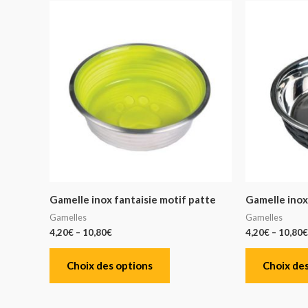
Gamelle inox fantaisie motif patte
Gamelle inox 
Gamelles
Gamelles
4,20
€
–
10,80
€
4,20
€
–
10,80
€
Choix des options
Choix des