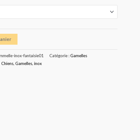
panier
melle-inox-fantaisie01
Catégorie :
Gamelles
,
Chiens
,
Gamelles
,
inox