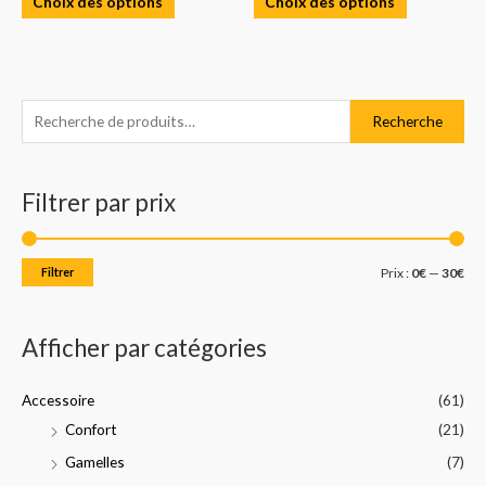
Choix des options
Choix des options
R
P
P
Recherche
e
r
r
c
i
i
Filtrer par prix
h
x
x
e
m
m
r
i
a
Filtrer
Prix :
0€
—
30€
c
n
x
h
Afficher par catégories
e
p
Accessoire
(61)
o
Confort
(21)
u
Gamelles
(7)
r