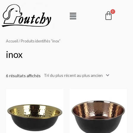
Aller
Pani
Menu
au
contenu
Accueil
/ Produits identifiés “inox”
inox
6 résultats affichés