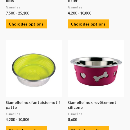
bois
osier
Gamelles
Gamelles
7,50
€
–
25,10
€
4,20
€
–
10,80
€
Choix des options
Choix des options
Gamelle inox fantaisie motif
Gamelle inox revêtement
patte
silicone
Gamelles
Gamelles
4,20
€
–
10,80
€
8,60
€