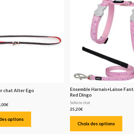
Ensemble Harnais+Laisse Fant
r chat Alter Ego
Red Dingo
Sellerie chat
,00
€
25,20
€
des options
Choix des options