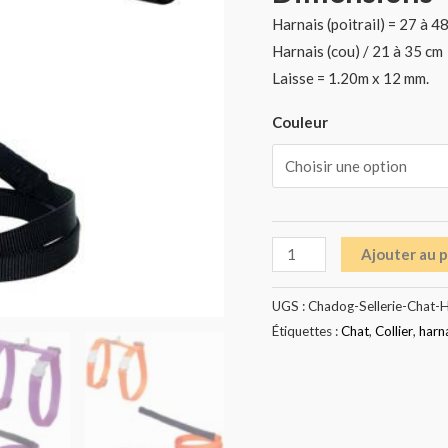
Harnais (poitrail) = 27 à 4
Harnais (cou) / 21 à 35 cm
Laisse = 1.20m x 12 mm.
Couleur
Ajouter au 
UGS :
Chadog-Sellerie-Chat-H
Étiquettes :
Chat
,
Collier
,
harn