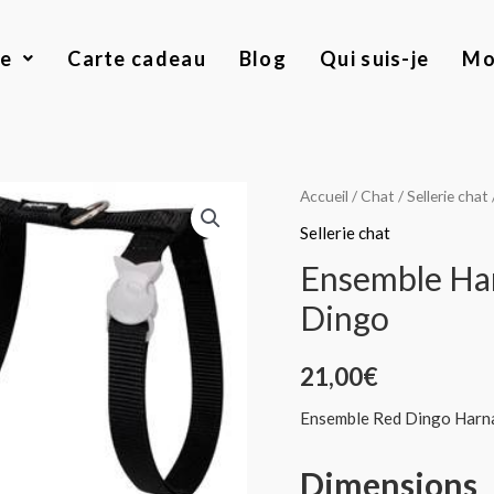
ue
Carte cadeau
Blog
Qui suis-je
Mo
quantité
Accueil
/
Chat
/
Sellerie chat
de
Sellerie chat
Ensemble
Ensemble Har
Harnais+Laisse
Dingo
Basic
Chat
21,00
€
Red
Dingo
Ensemble Red Dingo Harnais
Dimensions