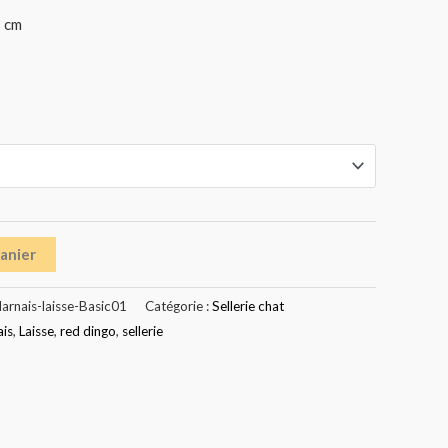
8 cm
panier
arnais-laisse-Basic01
Catégorie :
Sellerie chat
ais
,
Laisse
,
red dingo
,
sellerie