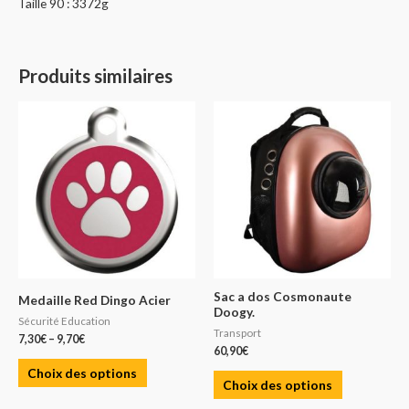
Taille 90 : 3372g
Produits similaires
Sac a dos Cosmonaute
Medaille Red Dingo Acier
Doogy.
Sécurité Education
Transport
7,30
€
–
9,70
€
60,90
€
Choix des options
Choix des options