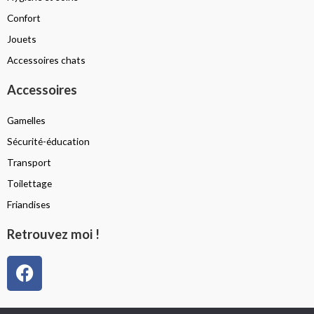
Confort
Jouets
Accessoires chats
Accessoires
Gamelles
Sécurité-éducation
Transport
Toilettage
Friandises
Retrouvez moi !
F
a
c
Politique de confidentialité