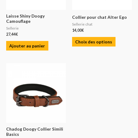
Laisse Shiny Doogy
Collier pour chat Alter Ego
Camouflage
Sellerie chat
Sellerie
14,00
€
27,44
€
Choix des options
Ajouter au panier
Chadog Doogy Collier Simili
Basics