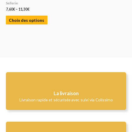
Sellerie
7,60
€
–
11,30
€
Choix des options
La livraison
Livraison rapide et sécurisée avec suivi via Colissimo