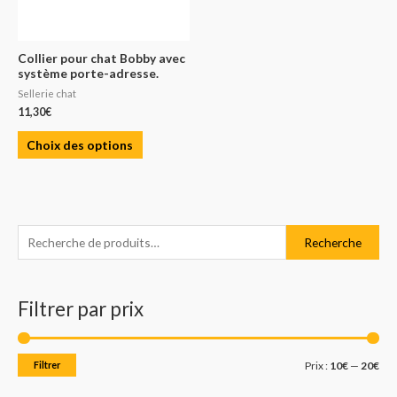
Collier pour chat Bobby avec
système porte-adresse.
Sellerie chat
11,30
€
Choix des options
R
P
P
Recherche
e
r
r
c
i
i
Filtrer par prix
h
x
x
e
m
m
r
i
a
Filtrer
Prix :
10€
—
20€
c
n
x