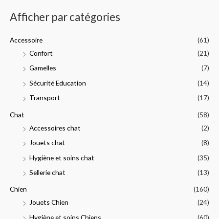
h
Afficher par catégories
e
p
Accessoire
(61)
o
Confort
(21)
u
Gamelles
(7)
r
Sécurité Education
(14)
:
Transport
(17)
Chat
(58)
Accessoires chat
(2)
Jouets chat
(8)
Hygiène et soins chat
(35)
Sellerie chat
(13)
Chien
(160)
Jouets Chien
(24)
Hygiène et soins Chiens
(60)