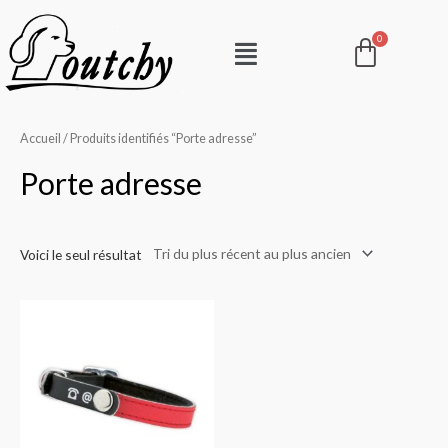
Aller
Pani
Menu
au
contenu
Accueil
/ Produits identifiés “Porte adresse”
Porte adresse
Voici le seul résultat