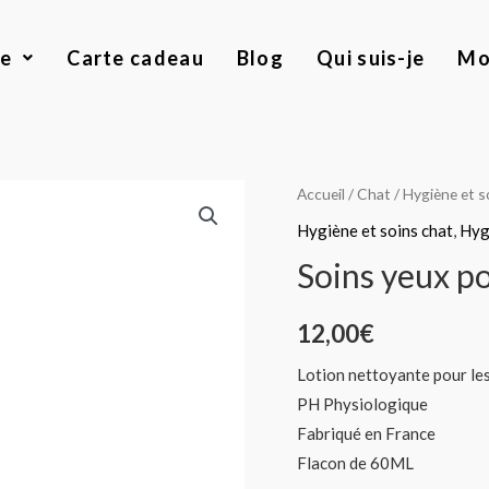
ue
Carte cadeau
Blog
Qui suis-je
Mo
quantité
Accueil
/
Chat
/
Hygiène et s
de
Hygiène et soins chat
,
Hyg
Soins
Soins yeux po
yeux
pour
12,00
€
chiots,
chatons
Lotion nettoyante pour les
PH Physiologique
Fabriqué en France
Flacon de 60ML