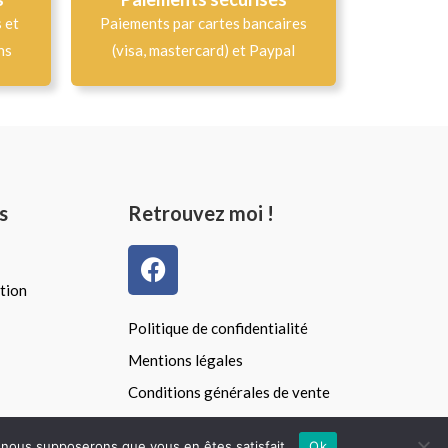
s et
Paiements par cartes bancaires
ns
(visa, mastercard) et Paypal
s
Retrouvez moi !
F
a
tion
c
e
Politique de confidentialité
b
Mentions légales
o
Conditions générales de vente
o
k
e, nous supposerons que vous en êtes satisfait.
Ok