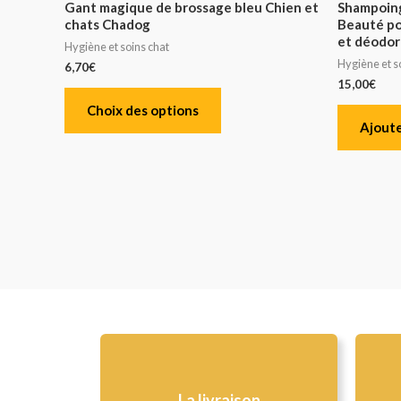
Gant magique de brossage bleu Chien et
Shampoing
chats Chadog
Beauté po
et déodor
Hygiène et soins chat
Hygiène et s
6,70
€
15,00
€
Choix des options
Ajoute
La livraison