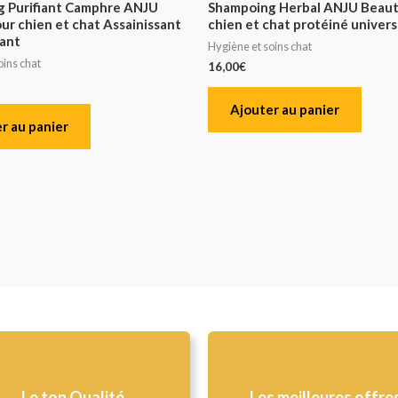
 Purifiant Camphre ANJU
Shampoing Herbal ANJU Beaut
ur chien et chat Assainissant
chien et chat protéiné univers
ant
Hygiène et soins chat
oins chat
16,00
€
Ajouter au panier
r au panier
Le top Qualité​
Les meilleures offre