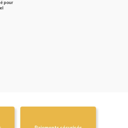
é pour
el
s
Paiements sécurisés