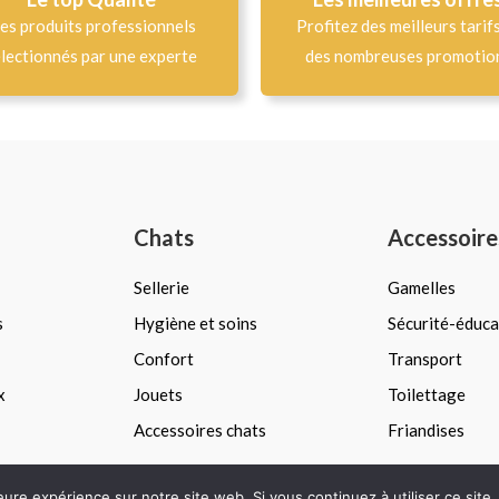
es produits professionnels
Profitez des meilleurs tarif
lectionnés par une experte
des nombreuses promotio
Chats
Accessoire
Sellerie
Gamelles
s
Hygiène et soins
Sécurité-éduca
Confort
Transport
x
Jouets
Toilettage
Accessoires chats
Friandises
leure expérience sur notre site web. Si vous continuez à utiliser ce sit