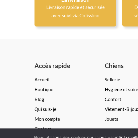
Livraison rapide et sécurisée
D
avec suivi via Colissimo
sé
Accès rapide
Chiens
Accueil
Sellerie
Boutique
Hygiène et soin
Blog
Confort
Qui suis-je
Vêtement-Bijou
Mon compte
Jouets
Contact
Nous utilisons des cookies pour vous garantir la meil