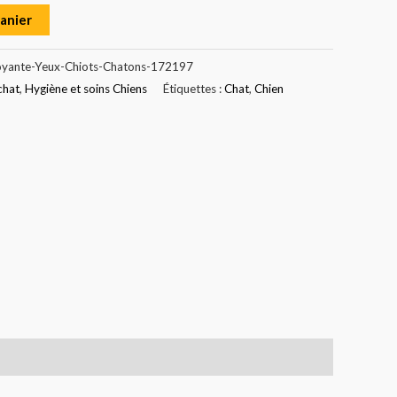
panier
oyante-Yeux-Chiots-Chatons-172197
chat
,
Hygiène et soins Chiens
Étiquettes :
Chat
,
Chien