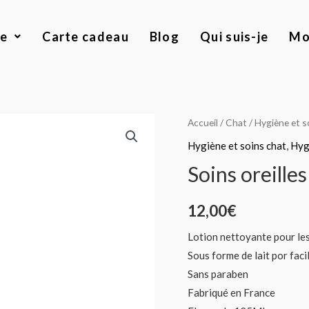
ue
Carte cadeau
Blog
Qui suis-je
Mo
quantité
Accueil
/
Chat
/
Hygiène et s
de
Hygiène et soins chat
,
Hyg
Soins
Soins oreille
oreilles
pour
12,00
€
chiens
et
Lotion nettoyante pour les 
chats
Sous forme de lait por faci
Sans paraben
Fabriqué en France