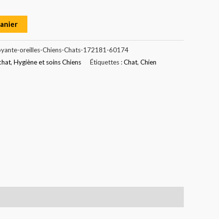
panier
oyante-oreilles-Chiens-Chats-172181-60174
chat
,
Hygiène et soins Chiens
Étiquettes :
Chat
,
Chien