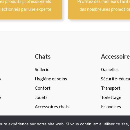
es produits professionnels
Profitez des meilleurs tarif
lectionnés par une experte
des nombreuses promotio
Chats
Accessoire
Sellerie
Gamelles
s
Hygiène et soins
Sécurité-éduca
Confort
Transport
x
Jouets
Toilettage
Accessoires chats
Friandises
leure expérience sur notre site web. Si vous continuez à utiliser ce sit