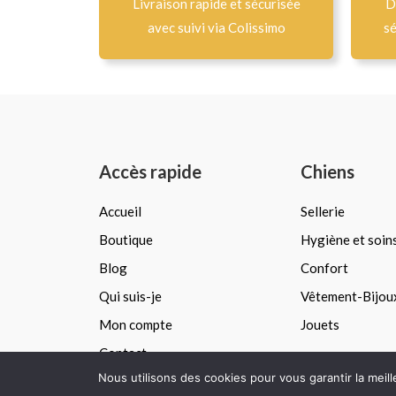
Livraison rapide et sécurisée
D
avec suivi via Colissimo
sé
Accès rapide
Chiens
Accueil
Sellerie
Boutique
Hygiène et soin
Blog
Confort
Qui suis-je
Vêtement-Bijou
Mon compte
Jouets
Contact
Nous utilisons des cookies pour vous garantir la meil