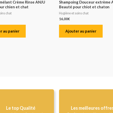
mélant Crème Rinse ANJU
Shampoing Douceur extrème 
ur chien et chat
Beauté pour chiot et chaton
oins chat
Hygiène et soins chat
16,00
€
r au panier
Ajouter au panier
Le top Qualité​
Les meilleures offre