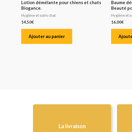
Lotion démélante pour chiens et chats
Baume dé
Biogance.
Beauté po
Hygiène et soins chat
Hygiène et s
14,50
€
16,00
€
Ajouter au panier
Ajoute
La livraison