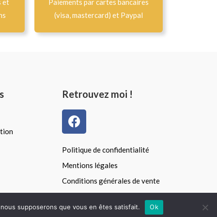
s et
Paiements par cartes bancaires
ns
(visa, mastercard) et Paypal
s
Retrouvez moi !
F
a
tion
c
e
Politique de confidentialité
b
Mentions légales
o
Conditions générales de vente
o
k
e, nous supposerons que vous en êtes satisfait.
Ok