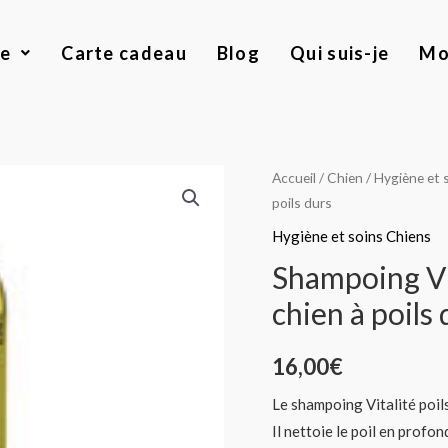
ue
Carte cadeau
Blog
Qui suis-je
Mo
quantité
Accueil
/
Chien
/
Hygiène et 
poils durs
de
Shampoing
Hygiène et soins Chiens
Vitalité
Shampoing Vi
ANJU
chien à poils 
Beauté
pour
16,00
€
chien
à
Le shampoing Vitalité poils
poils
Il nettoie le poil en profon
durs