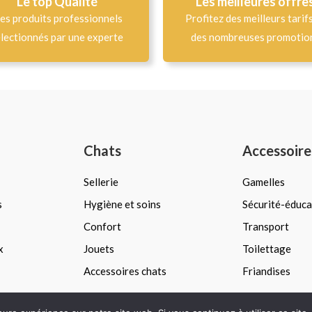
Le top Qualité​
Les meilleures offre
es produits professionnels
Profitez des meilleurs tarif
lectionnés par une experte
des nombreuses promotio
Chats
Accessoire
Sellerie
Gamelles
s
Hygiène et soins
Sécurité-éduca
Confort
Transport
x
Jouets
Toilettage
Accessoires chats
Friandises