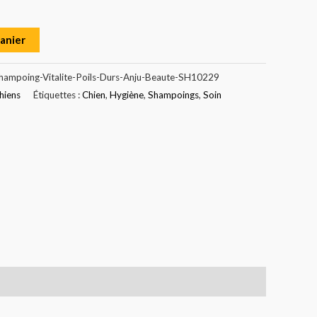
panier
hampoing-Vitalite-Poils-Durs-Anju-Beaute-SH10229
hiens
Étiquettes :
Chien
,
Hygiène
,
Shampoings
,
Soin