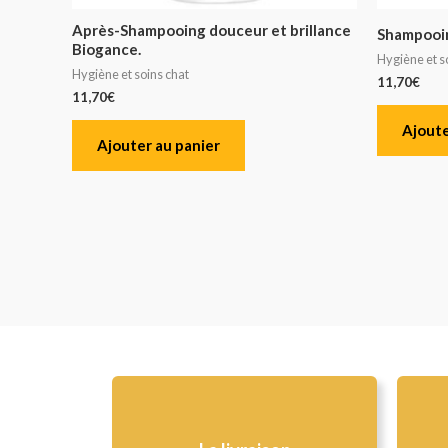
Après-Shampooing douceur et brillance
Shampooin
Biogance.
Hygiène et s
Hygiène et soins chat
11,70
€
11,70
€
Ajoute
Ajouter au panier