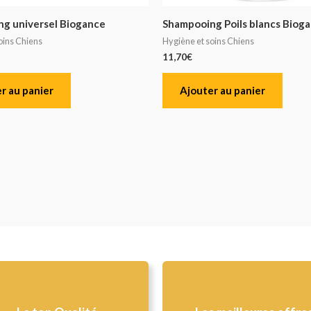
g universel Biogance
Shampooing Poils blancs Bioga
oins Chiens
Hygiène et soins Chiens
11,70
€
r au panier
Ajouter au panier