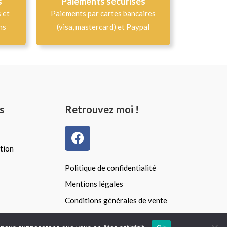
s
Paiements sécurisés
s et
Paiements par cartes bancaires
ns
(visa, mastercard) et Paypal
s
Retrouvez moi !
F
a
tion
c
e
Politique de confidentialité
b
Mentions légales
o
Conditions générales de vente
o
k