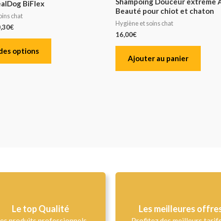
Shampoing Douceur extrème 
ealDog BiFlex
Beauté pour chiot et chaton
oins chat
Hygiène et soins chat
,30
€
16,00
€
des options
Ajouter au panier
Le top Qualité​
Les meilleures offre
es produits professionnels
Profitez des meilleurs tarif