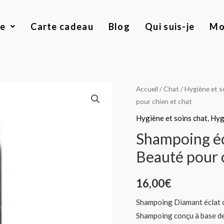
ue
Carte cadeau
Blog
Qui suis-je
Mo
quantité
Accueil
/
Chat
/
Hygiène et s
pour chien et chat
de
Shampoing
Hygiène et soins chat
,
Hyg
éclat
Shampoing éc
couleur
Beauté pour c
Diamant
ANJU
16,00
€
Beauté
pour
Shampoing Diamant éclat 
chien
Shampoing conçu à base de 
et