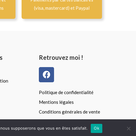
ns
(visa, mastercard) et Paypal
s
Retrouvez moi !
F
a
tion
c
e
Politique de confidentialité
b
Mentions légales
o
Conditions générales de vente
o
k
e, nous supposerons que vous en êtes satisfait.
Ok