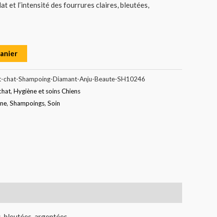
at et l’intensité des fourrures claires, bleutées,
panier
et-chat-Shampoing-Diamant-Anju-Beaute-SH10246
chat
,
Hygiène et soins Chiens
ène
,
Shampoings
,
Soin
, bleutées, argentées.