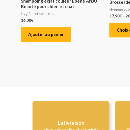
Shampoing éclat couleur Ebène ANJU
Brosse Id
Beauté pour chien et chat
Hygiène et s
Hygiène et soins chat
17,90
€
–
20
16,00
€
Choix 
Ajouter au panier
La livraison
Livraison rapide et sécurisée
D