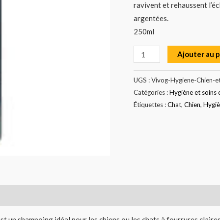
ravivent et rehaussent l’écl
chat
argentées.
250ml
Ajouter au 
UGS :
Vivog-Hygiene-Chien-
Catégories :
Hygiène et soins 
Étiquettes :
Chat
,
Chien
,
Hygi
 un shampoing idéal pour les chiens ou les chats à fourrures claires