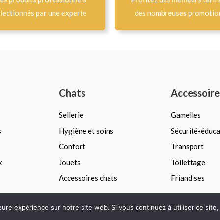
lectionnés par une experte
des nombreuses promotio
Chats
Accessoire
Sellerie
Gamelles
s
Hygiène et soins
Sécurité-éduca
Confort
Transport
x
Jouets
Toilettage
Accessoires chats
Friandises
leure expérience sur notre site web. Si vous continuez à utiliser ce sit