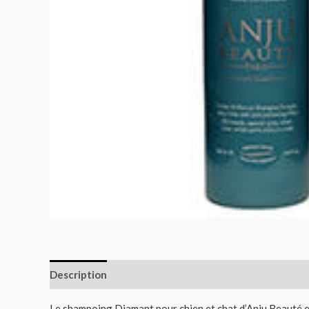
Description
Informations complémentaires
Le shampoing Diamant pour chien et chat d’Anju Beauté est