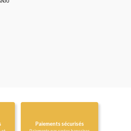
ANJU
s
Paiements sécurisés
s et
Paiements par cartes bancaires