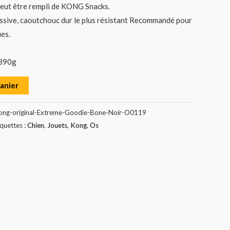
eut être rempli de KONG Snacks.
ssive, caoutchouc dur le plus résistant Recommandé pour
ues.
 390g
panier
ong-original-Extreme-Goodie-Bone-Noir-O0119
iquettes :
Chien
,
Jouets
,
Kong
,
Os