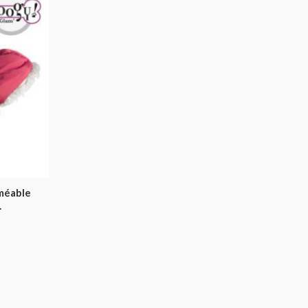
méable
.