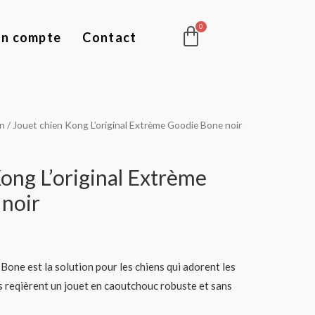
Panier
n compte
Contact
en
/ Jouet chien Kong L’original Extrème Goodie Bone noir
ong L’original Extrème
noir
ne est la solution pour les chiens qui adorent les
s reqièrent un jouet en caoutchouc robuste et sans