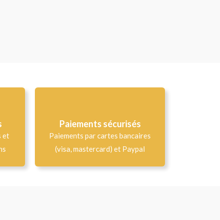
s
Paiements sécurisés
s et
Paiements par cartes bancaires
ns
(visa, mastercard) et Paypal