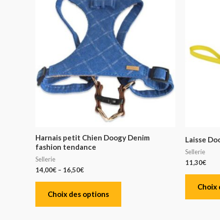
Harnais petit Chien Doogy Denim
Laisse Doo
fashion tendance
Sellerie
Sellerie
11,30
€
14,00
€
–
16,50
€
Choix 
Choix des options