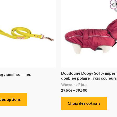
Doudoune Doogy Softy imper
gy simili summer.
doublée polaire Trois couleurs
Vêtements-Bijoux
29,50
€
–
39,50
€
des options
Choix des options