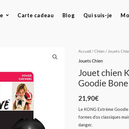
ue
Carte cadeau
Blog
Qui suis-je
Mo
quantité
Accueil
/
Chien
/
Jouets Chi
de
Jouets Chien
Jouet
Jouet chien K
chien
Goodie Bone 
Kong
L'original
21,90
€
Extrème
Goodie
Le KONG Extrème Goodie Bo
Bone
formes d’os classiques mai
noir
danger.