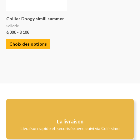
Collier Doogy simili summer.
Sellerie
6,00
€
–
8,10
€
Choix des options
La livraison
Livraison rapide et sécurisée avec suivi via Colissimo