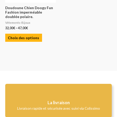
Doudoune Chien Doogy Fun
Fashion imperméable
doublée polaire.
Vêtements-Bijoux
32,00
€
–
47,00
€
Choix des options
La livraison
Livraison rapide et sécurisée avec suivi via Colissimo