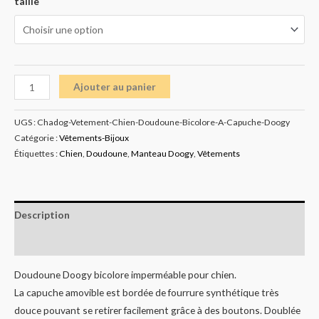
taille
Ajouter au panier
UGS :
Chadog-Vetement-Chien-Doudoune-Bicolore-A-Capuche-Doogy
Catégorie :
Vêtements-Bijoux
Étiquettes :
Chien
,
Doudoune
,
Manteau Doogy
,
Vêtements
Description
Informations complémentaires
Doudoune Doogy bicolore imperméable pour chien.
La capuche amovible est bordée de fourrure synthétique très
douce pouvant se retirer facilement grâce à des boutons. Doublée