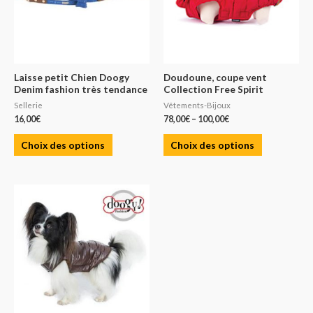
Laisse petit Chien Doogy
Doudoune, coupe vent
Denim fashion très tendance
Collection Free Spirit
Sellerie
Vêtements-Bijoux
16,00
€
78,00
€
–
100,00
€
Choix des options
Choix des options