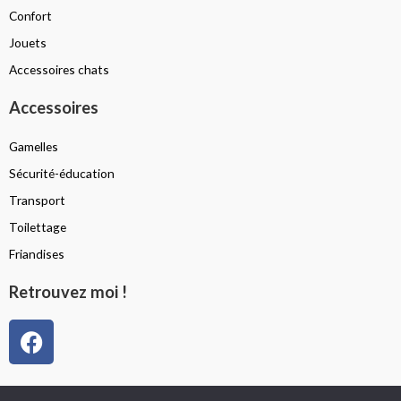
Confort
Jouets
Accessoires chats
Accessoires
Gamelles
Sécurité-éducation
Transport
Toilettage
Friandises
Retrouvez moi !
F
a
c
e
Politique de confidentialité