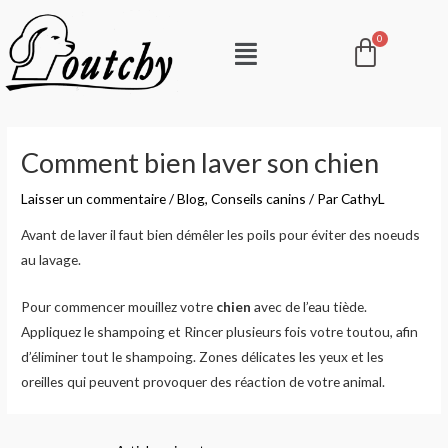
Aller
Pani
Menu
au
contenu
Navigation
des
Comment bien laver son chien
articles
Laisser un commentaire
/
Blog
,
Conseils canins
/ Par
CathyL
Avant de laver il faut bien démêler les poils pour éviter des noeuds
au lavage.
Pour commencer mouillez votre
chien
avec de l’eau tiède.
Appliquez le shampoing et Rincer plusieurs fois votre toutou, afin
d’éliminer tout le shampoing. Zones délicates les yeux et les
oreilles qui peuvent provoquer des réaction de votre animal.