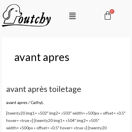
Aller
Pani
Menu
au
contenu
avant apres
avant après toiletage
avant
après
toiletage
avant apres
/
CathyL
[twenty20 img1= »502″ img2= »503″ width= »500px » offset= »0.5″
hover= »true »] [twenty20 img1= »504″ img2= »505″
width= »500px » offset= »0.5″ hover= »true »] [twenty20