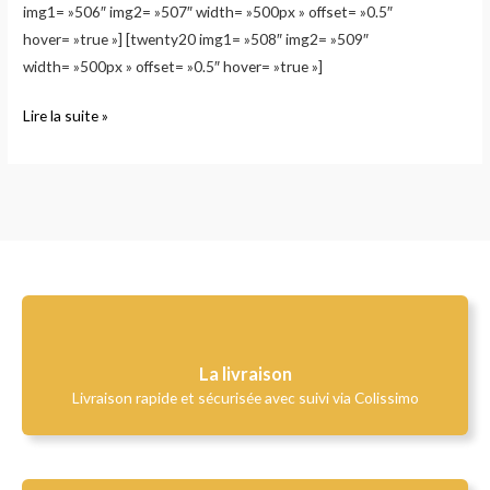
img1= »506″ img2= »507″ width= »500px » offset= »0.5″
hover= »true »] [twenty20 img1= »508″ img2= »509″
width= »500px » offset= »0.5″ hover= »true »]
Lire la suite »
La livraison
Livraison rapide et sécurisée avec suivi via Colissimo