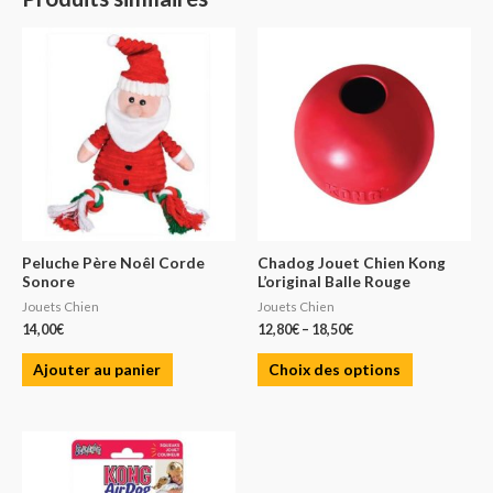
Peluche Père Noêl Corde
Chadog Jouet Chien Kong
Sonore
L’original Balle Rouge
Jouets Chien
Jouets Chien
14,00
€
12,80
€
–
18,50
€
Ajouter au panier
Choix des options