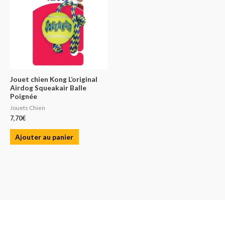
Jouet chien Kong L’original
Airdog Squeakair Balle
Poignée
Jouets Chien
7,70
€
Ajouter au panier