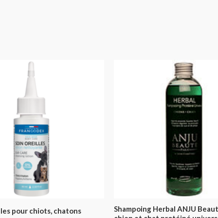
Shampoing Herbal ANJU Beaut
lles pour chiots, chatons
chien et chat protéiné univers