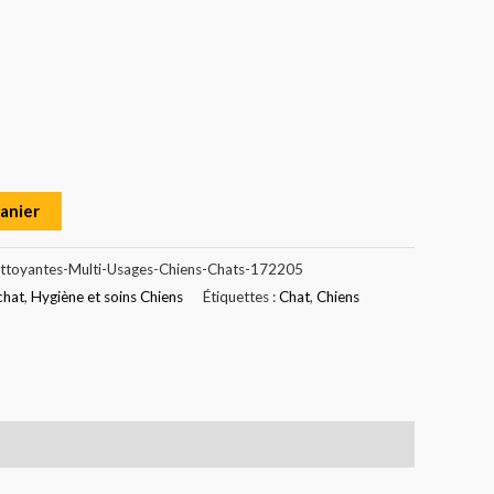
panier
ettoyantes-Multi-Usages-Chiens-Chats-172205
chat
,
Hygiène et soins Chiens
Étiquettes :
Chat
,
Chiens