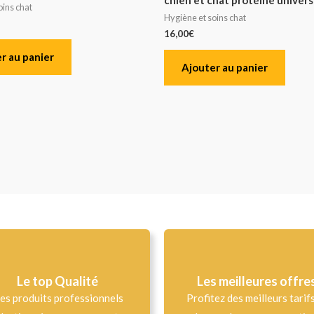
oins chat
Hygiène et soins chat
16,00
€
r au panier
Ajouter au panier
Le top Qualité​
Les meilleures offre
es produits professionnels
Profitez des meilleurs tarif