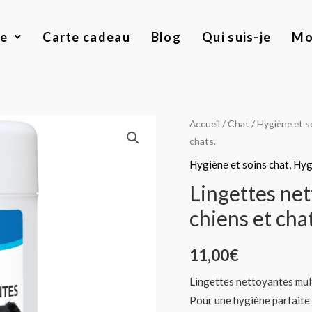
ue
Carte cadeau
Blog
Qui suis-je
Mo
quantité
Accueil
/
Chat
/
Hygiène et s
chats.
de
Lingettes
Hygiène et soins chat
,
Hyg
nettoyantes
Lingettes ne
multi
chiens et chat
usage
pour
11,00
€
chiens
et
Lingettes nettoyantes mult
chats.
Pour une hygiène parfaite 