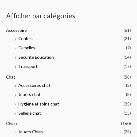
n
x
h
Afficher par catégories
e
p
Accessoire
(61)
o
Confort
(21)
u
Gamelles
(7)
r
Sécurité Education
(14)
:
Transport
(17)
Chat
(58)
Accessoires chat
(2)
Jouets chat
(8)
Hygiène et soins chat
(35)
Sellerie chat
(13)
Chien
(160)
Jouets Chien
(24)