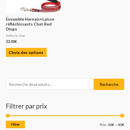
Ensemble Harnais+Laisse
réfléchissants Chat Red
Dingo
Sellerie chat
33,00
€
Choix des options
R
P
P
Recherche
e
r
r
c
i
i
Filtrer par prix
h
x
x
e
m
m
r
i
a
Filtrer
Prix :
30€
—
40€
c