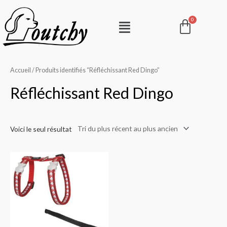
Aller
Pani
Menu
au
contenu
Accueil
/ Produits identifiés “Réfléchissant Red Dingo”
Réfléchissant Red Dingo
Voici le seul résultat