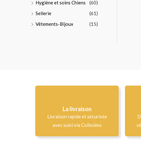
Hygiène et soins Chiens
(60)
Sellerie
(61)
Vêtements-Bijoux
(15)
La livraison
Livraison rapide et sécurisée
D
avec suivi via Colissimo
sé