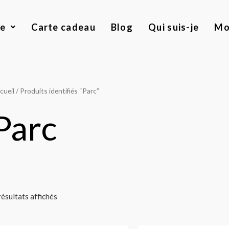
ue
Carte cadeau
Blog
Qui suis-je
Mo
cueil
/ Produits identifiés “Parc”
Parc
résultats affichés