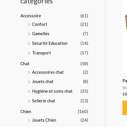
catégories
p
o
Accessoire
(61)
u
Confort
(21)
r
Gamelles
(7)
:
Sécurité Education
(14)
Transport
(17)
Chat
(58)
Accessoires chat
(2)
Pa
Jouets chat
(8)
Sé
Hygiène et soins chat
(35)
50
Sellerie chat
(13)
Chien
(160)
Jouets Chien
(24)