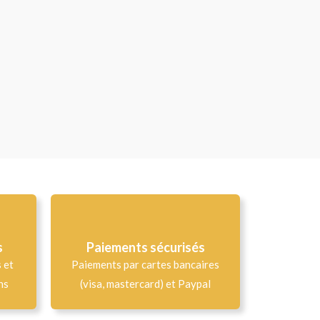
s
Paiements sécurisés
s et
Paiements par cartes bancaires
ns
(visa, mastercard) et Paypal