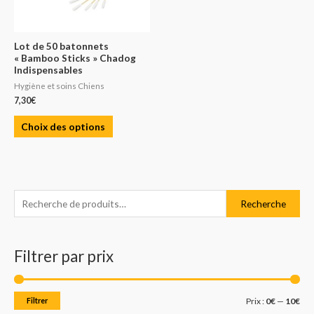
Lot de 50 batonnets
« Bamboo Sticks » Chadog
Indispensables
Hygiène et soins Chiens
7,30
€
Choix des options
R
P
P
Recherche
e
r
r
c
i
i
Filtrer par prix
h
x
x
e
m
m
r
i
a
Filtrer
Prix :
0€
—
10€
c