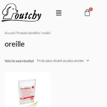
Aller
Pani
Menu
au
contenu
Accueil
/ Produits identifiés “oreille”
oreille
Voici le seul résultat