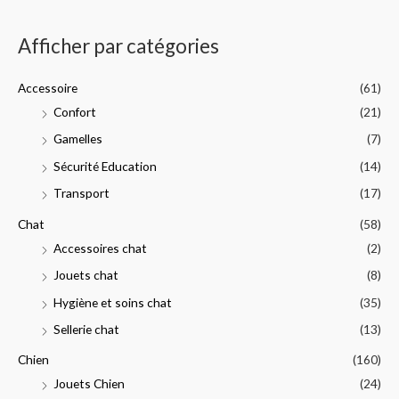
n
x
h
Afficher par catégories
e
p
Accessoire
(61)
o
Confort
(21)
u
Gamelles
(7)
r
Sécurité Education
(14)
:
Transport
(17)
Chat
(58)
Accessoires chat
(2)
Jouets chat
(8)
Hygiène et soins chat
(35)
Sellerie chat
(13)
Chien
(160)
Jouets Chien
(24)