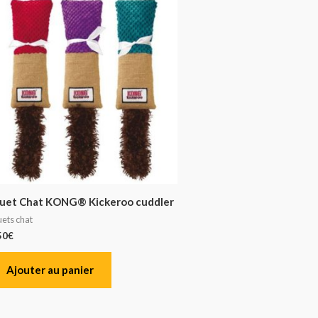
uet Chat KONG® Kickeroo cuddler
uets chat
50
€
Ajouter au panier