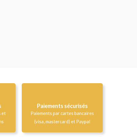
s
Paiements sécurisés
s et
Paiements par cartes bancaires
ns
(visa, mastercard) et Paypal