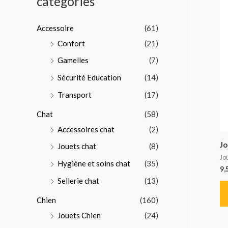
catégories
p
o
Accessoire
(61)
u
Confort
(21)
r
Gamelles
(7)
:
Sécurité Education
(14)
Transport
(17)
Chat
(58)
Accessoires chat
(2)
Jo
Jouets chat
(8)
Jo
Hygiène et soins chat
(35)
9,
Sellerie chat
(13)
Chien
(160)
Jouets Chien
(24)