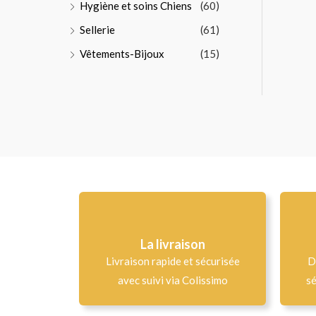
Hygiène et soins Chiens
(60)
Sellerie
(61)
Vêtements-Bijoux
(15)
La livraison
Livraison rapide et sécurisée
D
avec suivi via Colissimo
sé