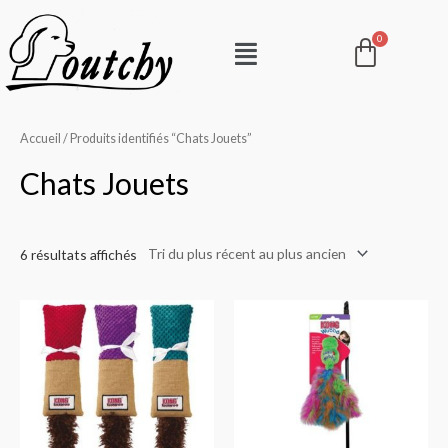
Aller
Pani
Menu
au
contenu
Accueil
/ Produits identifiés “Chats Jouets”
Chats Jouets
6 résultats affichés