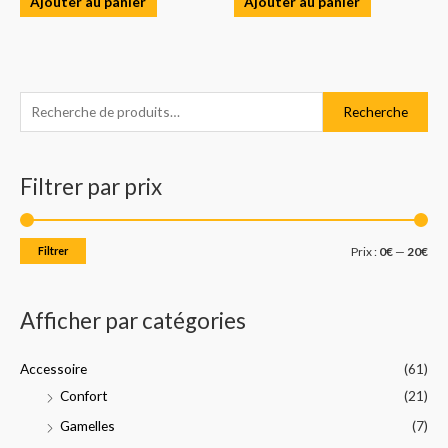
Ajouter au panier
Ajouter au panier
R
P
P
Recherche
e
r
r
c
i
i
Filtrer par prix
h
x
x
e
m
m
r
i
a
Filtrer
Prix :
0€
—
20€
c
n
x
h
Afficher par catégories
e
p
Accessoire
(61)
o
Confort
(21)
u
Gamelles
(7)
r