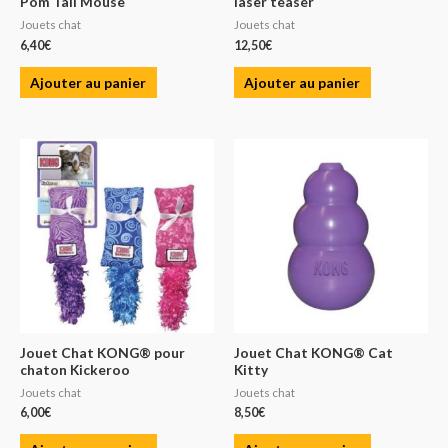
Pom Tail Mouse
laser teaser
Jouets chat
Jouets chat
6,40
€
12,50
€
Ajouter au panier
Ajouter au panier
Jouet Chat KONG® pour
Jouet Chat KONG® Cat
chaton Kickeroo
Kitty
Jouets chat
Jouets chat
6,00
€
8,50
€