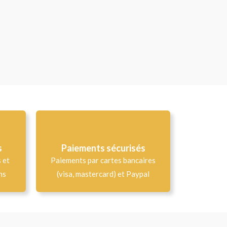
s
Paiements sécurisés
s et
Paiements par cartes bancaires
ns
(visa, mastercard) et Paypal