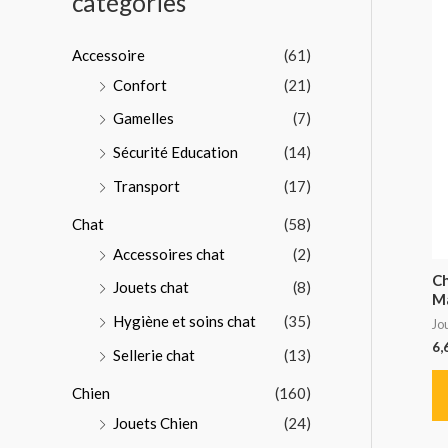
catégories
p
o
Accessoire
(61)
u
Confort
(21)
r
Gamelles
(7)
:
Sécurité Education
(14)
Transport
(17)
Chat
(58)
Accessoires chat
(2)
Ch
Jouets chat
(8)
Ma
Hygiène et soins chat
(35)
Jo
6,
Sellerie chat
(13)
Chien
(160)
Jouets Chien
(24)