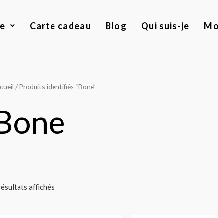
ue
Carte cadeau
Blog
Qui suis-je
Mo
cueil
/ Produits identifiés “Bone”
Bone
résultats affichés