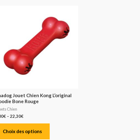
adog Jouet Chien Kong L’original
oodie Bone Rouge
uets Chien
80
€
–
22,30
€
Choix des options