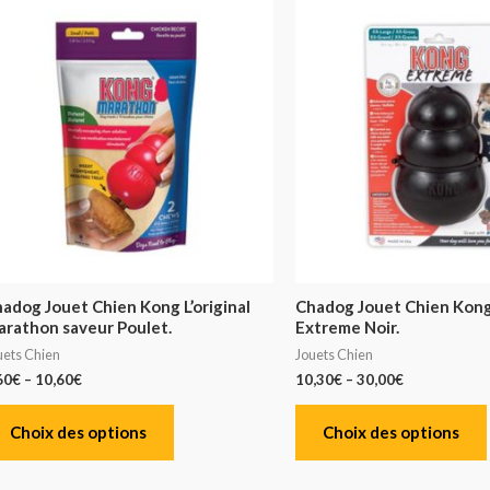
adog Jouet Chien Kong L’original
Chadog Jouet Chien Kong 
rathon saveur Poulet.
Extreme Noir.
uets Chien
Jouets Chien
60
€
–
10,60
€
10,30
€
–
30,00
€
Choix des options
Choix des options