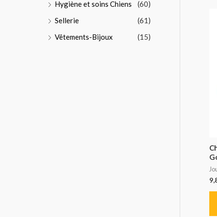
Hygiène et soins Chiens
(60)
Sellerie
(61)
Vêtements-Bijoux
(15)
Ch
G
Jo
9,